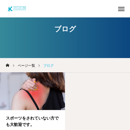
ブログ
お問い合わせ
お電話
アクセス
STAFF
ページ一覧
ブログ
お客様の声
公式LINE
トップページ
ごあいさつ
整体
スポーツをされていない方で
も大歓迎です。
パーソナルトレーニング