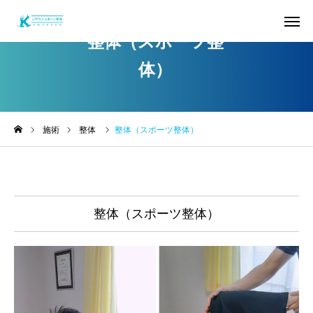
整体（スポーツ整
体）
お問い合わせ
お電話
アクセス
STAFF
施術
整体
整体（スポーツ整体）
お客様の声
公式LINE
トップページ
整体（スポーツ整体）
ごあいさつ
整体
パーソナルトレーニング