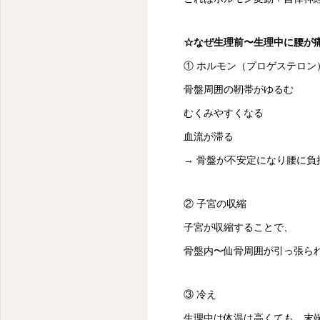
☆なぜ生理前〜生理中に腰が
① ホルモン（プロゲステロン
骨盤周囲の靭帯がゆるむ
むくみやすくなる
血流が滞る
→ 骨盤が不安定になり腰に負
② 子宮の収縮
子宮が収縮することで、
骨盤内〜仙骨周囲が引っ張ら
③ 冷え
生理中は体温は高くても、末