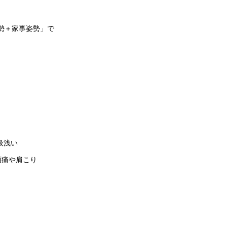
勢＋家事姿勢」で
吸浅い
頭痛や肩こり