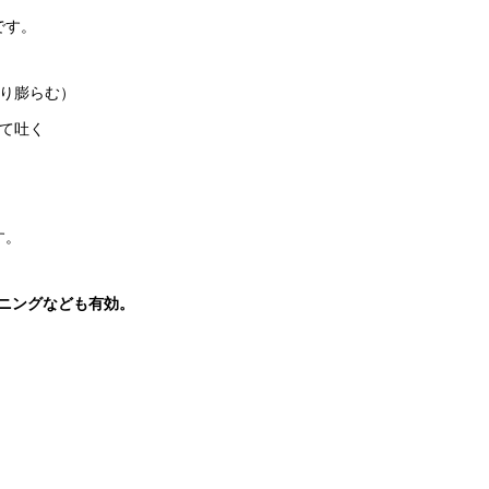
です。
周り膨らむ）
けて吐く
す。
ニングなども有効。