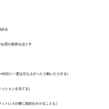
温める
やお尻の筋肉をほぐす
〜60分に一度は立ち上がったり動いたりする）
クッションを当てる）
マットレスが腰に負担をかけることも）