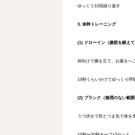
新潟市中央区スポーツ整体・腰痛・首痛・肩こり
ゆっくり10回繰り返す
3. 体幹トレーニング
(1) ドローイン（腹筋を鍛え
仰向けで膝を立て、お腹をへ
10秒くらいかけてゆっくり呼吸
(2) プランク（無理のない範
うつ伏せで肘とつま先で体を
10秒〜30秒キープ×3セット