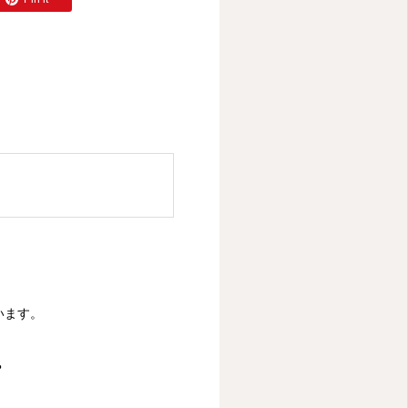
います。
？