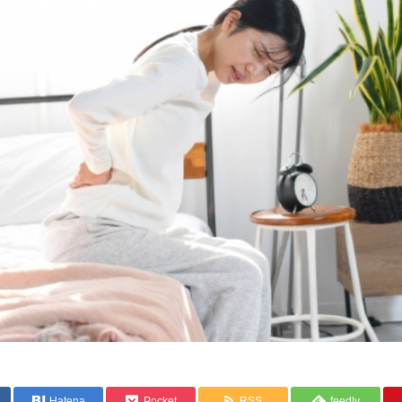
Hatena
Pocket
RSS
feedly