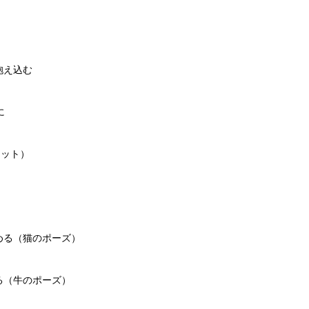
抱え込む
に
セット）
める（猫のポーズ）
る（牛のポーズ）